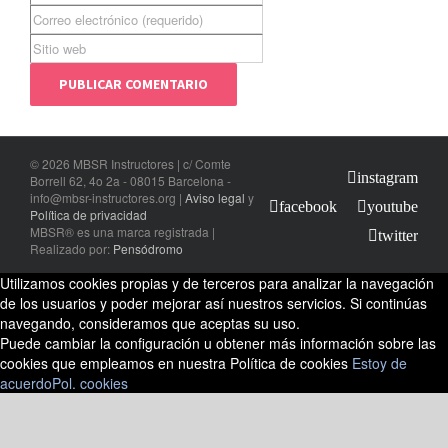
©
2026 MBSR Instructores | c/ Comte
instagram
Borrell 62, 4o 2a - 08015 Barcelona -
info@mbsr-instructores.org
|
Aviso legal
y
facebook
youtube
Política de privacidad
MBSR® es una marca registrada |
twitter
Realizado por:
Pensódromo
Utilizamos cookies propias y de terceros para analizar la navegación
de los usuarios y poder mejorar así nuestros servicios. Si continúas
navegando, consideramos que aceptas su uso.
Puede cambiar la configuración u obtener más información sobre las
cookies que empleamos en nuestra Política de cookies
Estoy de
acuerdo
Pol. cookies